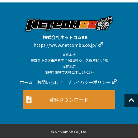
株式会社ネットコムBB
https://www.netcombb.co.jp/
東京本社
東京都中央区銀座五丁目9番8号 クロス銀座ビル9階
佐賀本店
佐賀県佐賀市天神三丁目2番23号
ホーム
｜
お問い合わせ
｜
プライバシーポリシー
資料ダウンロード
© NetComBB Co., Ltd.