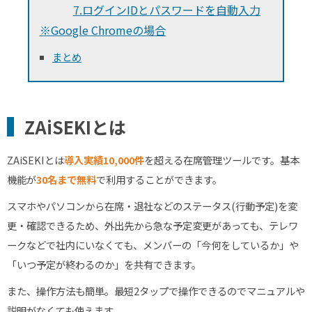
7.ログインIDとパスワードを自動入力
※Google Chromeの場合
まとめ
ZAiSEKIとは
ZAiSEKI
とは
導入実績10,000件
を超える在席管理ツールです。基本
機能が
30名まで無料
で利用することができます。
スマホやパソコンから在席・退社などのステータス
(
行動予定
)
を変
更・確認できるため、外出先から急な予定変更があっても、テレワ
ークなどで社内にいなくても、メンバーの「今何をしているか」や
「いつ予定が終わるのか」を共有できます。
また、操作方法も簡単。最短
2
タップで操作できるのでマニュアルや
説明がなくても使えます。